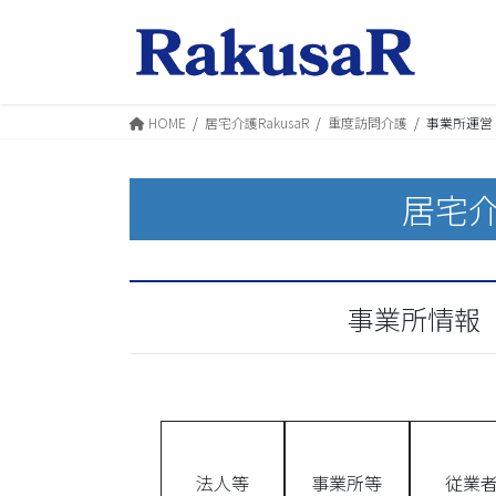
コ
ナ
ン
ビ
テ
ゲ
ン
ー
ツ
シ
HOME
居宅介護RakusaR
重度訪問介護
事業所運営
へ
ョ
ス
ン
キ
に
居宅介
ッ
移
プ
動
事業所情報
法人等
事業所等
従業