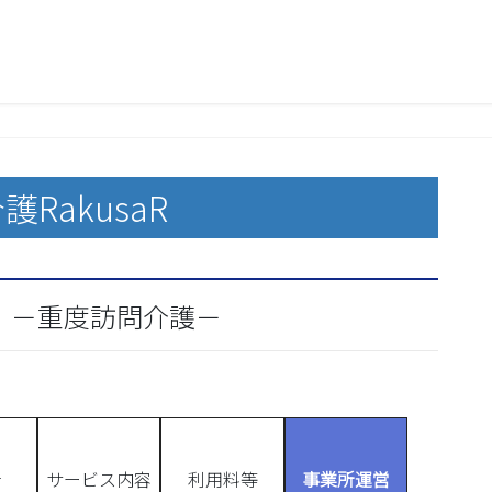
護RakusaR
 －重度訪問介護－
者
サービス内容
利用料等
事業所運営