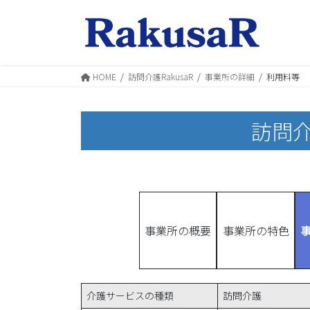
コ
ナ
ン
ビ
テ
ゲ
ン
ー
ツ
シ
HOME
訪問介護RakusaR
事業所の詳細
利用料等
へ
ョ
ス
ン
キ
に
訪問介
ッ
移
プ
動
事業所の概要
事業所の特色
介護サービスの種類
訪問介護