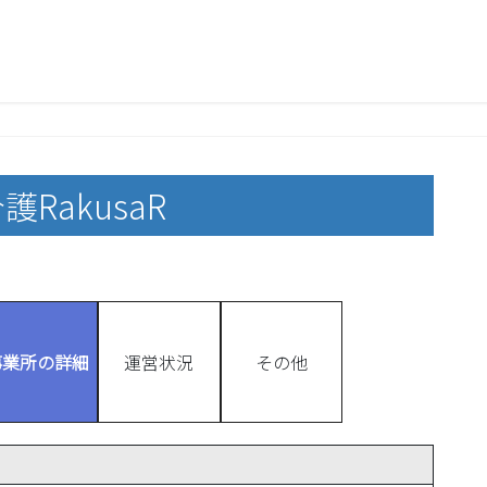
護RakusaR
事業所の詳細
運営状況
その他