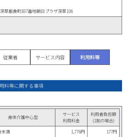
草飯食町837番地朝日プラザ深草106
従業者
サービス内容
利用料等
用料等に関する事項
サービス
利用者負担額
身体介護中心型
利用料金
(1割の場合)
分未満
1,776円
177円